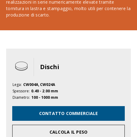
realizzazioni in serie numericamente elevate tramite
tornitura in lastra e stampaggio, molto utili per contenere la
produzione di scarto.
Dischi
Lega:
CW004A, CW024A
Spessore:
0.40 - 2.00 mm
Diametro:
100 - 1000 mm
CONTATTO COMMERCIALE
CALCOLA IL PESO