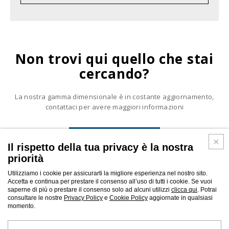
CALCOLA IL PESO:
Non trovi qui quello che stai
cercando?
Spessore (mm) :
La nostra gamma dimensionale è in costante aggiornamento,
contattaci per avere maggiori informazioni
Diametro (mm) :
CONTATTACI
Il rispetto della tua privacy è la nostra
priorità
Utilizziamo i cookie per assicurarti la migliore esperienza nel nostro sito.
Calcola
Accetta e continua per prestare il consenso all’uso di tutti i cookie. Se vuoi
saperne di più o prestare il consenso solo ad alcuni utilizzi
clicca qui
. Potrai
consultare le nostre
Privacy Policy
e
Cookie Policy
aggiornate in qualsiasi
Soluzioni e servizi
momento.