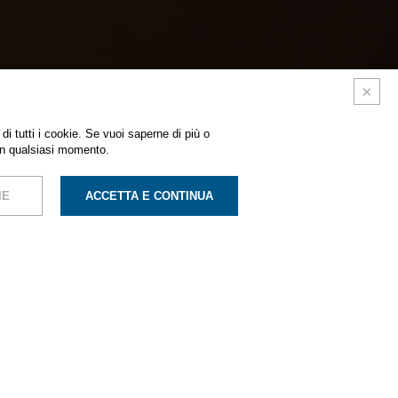
di tutti i cookie. Se vuoi saperne di più o
in qualsiasi momento.
IE
ACCETTA E CONTINUA
rantisce stabilità
sta, compatibilmente
numericamente elevate
ciclo produttivo