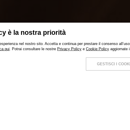
cy è la nostra priorità
 esperienza nel nostro sito. Accetta e continua per prestare il consenso all’uso 
ca qui
. Potrai consultare le nostre
Privacy Policy
e
Cookie Policy
aggiornate 
GESTISCI I COOK
te processo di laminazione. Questo processo ga
niamo
coils
con dimensioni e imballo su richie
 fisici e pezzatura dei mastercoils.
to per le lavorazioni di realizzazioni in serie 
io e profilatura nastro senza interruzioni del 