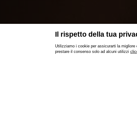
Il rispetto della tua priva
Utilizziamo i cookie per assicurarti la migliore
prestare il consenso solo ad alcuni utilizzi
clic
Semilavorati in rotoli ottenuti trami
dimensionale dello spessore. Propo
con le disponibilità di spessori, stati
Il laminato fornito in rotoli è indica
tramite processi di trancia, stampagg